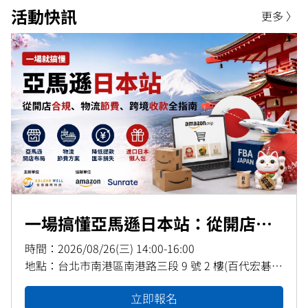
活動快訊
更多 〉
一場搞懂亞馬遜日本站：從開店合
規、物流節費、跨境收款全指南
時間：
2026/08/26(三) 14:00-16:00
地點：
台北市南港區南港路三段 9 號 2 樓(百代宏碁大
樓)
立即報名