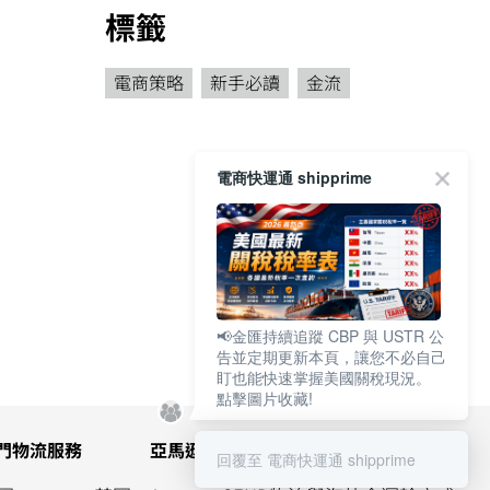
標籤
電商策略
新手必讀
金流
電商快運通 shipprime
📢金匯持續追蹤 CBP 與 USTR 公
告並定期更新本頁，讓您不必自己
盯也能快速掌握美國關稅現況。
點擊圖片收藏!
門物流服務
亞馬遜
跨境新知
常用連結
回覆至 電商快運通 shipprime