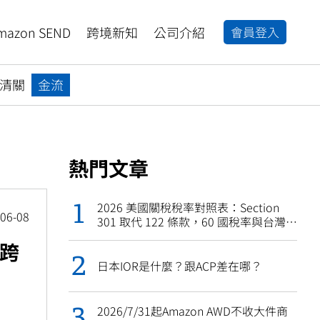
mazon SEND
跨境新知
公司介紹
會員登入
清關
金流
熱門文章
2026 美國關稅稅率對照表：Section
06-08
301 取代 122 條款，60 國稅率與台灣
118 項豁免一次查（持續更新）
跨
日本IOR是什麼？跟ACP差在哪？
、
2026/7/31起Amazon AWD不收大件商