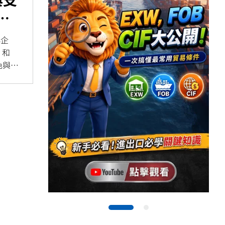
收
小企
 和
色與功