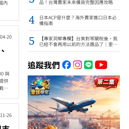
品！台灣賣家未來備貨完整因應攻略
國內
日本ACP是什麼？海外賣家進口日本必
備指南
04-20
【專家洞察專欄】台美對等關稅後，我
已經不會再用以前的方法選品了｜里長
P、
伯 Jonathan
追蹤我們
0 與
並提供
戰策
11-26
與支