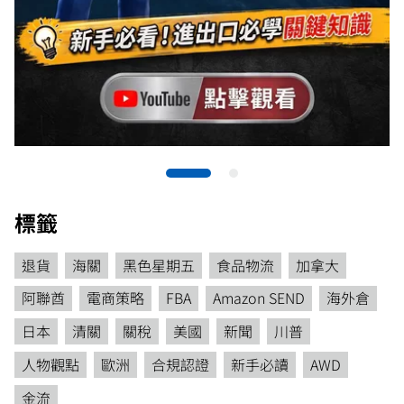
標籤
退貨
海關
黑色星期五
食品物流
加拿大
阿聯酋
電商策略
FBA
Amazon SEND
海外倉
日本
清關
關稅
美國
新聞
川普
人物觀點
歐洲
合規認證
新手必讀
AWD
金流