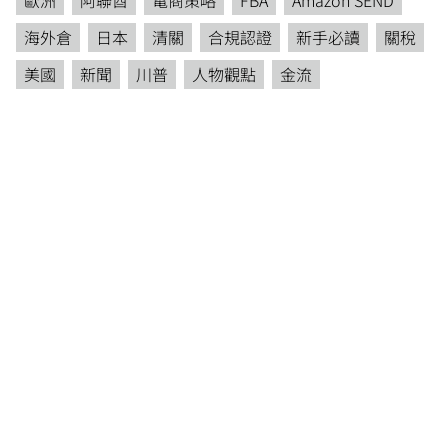
海外倉
日本
清關
合規認證
新手必讀
關稅
美國
新聞
川普
人物觀點
金流