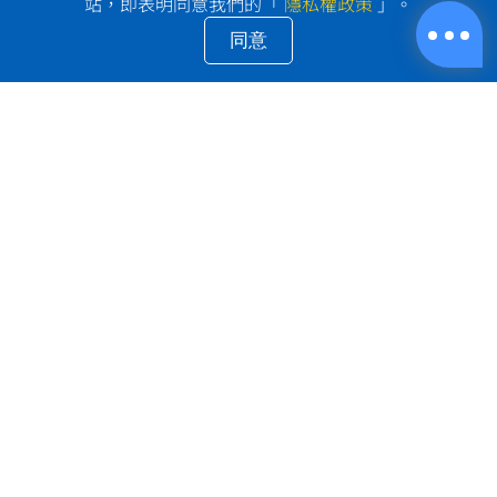
站，即表明同意我們的「
隱私權政策
」。
同意
LINE@: @shipprime
電話：+886-2-2653-0032
地址：台北市南港區南港路三段9號2樓
Email：
goodservice@goldenwelltw.com