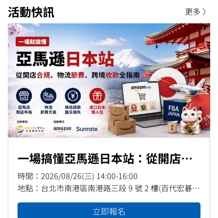
活動快訊
更多 〉
一場搞懂亞馬遜日本站：從開店合
規、物流節費、跨境收款全指南
時間：
2026/08/26(三) 14:00-16:00
地點：
台北市南港區南港路三段 9 號 2 樓(百代宏碁大
樓)
立即報名