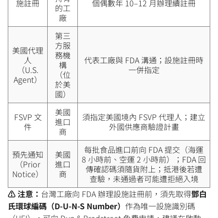
施註冊
個偶數年 10–12 月辦理續註冊
的工
廠
第三
方服
美國代理
務機
人
代表工廠與 FDA 溝通；設施註冊時
構
（U.S.
一併指定
（位
Agent）
於美
國）
美國
FSVP 文
須指定美國境內 FSVP 代理人；建立
進口
件
外國供應商驗證計畫
商
每批食品進口前向 FDA 提交（海運
預先通知
美國
8 小時前、空運 2 小時前）；FDA 回
（Prior
進口
傳確認碼須隨貨附上；抵港後若遭
Notice）
商
查驗，未通過者可能遭拒絕入境
⚠️
注意：
台灣工廠向 FDA 辦理設施註冊前，須先取得
鄧白
氏環球編碼（D-U-N-S Number）
作為唯一設施識別碼
（UFI），可向 Dun & Bradstreet 免費申請，建議在啟動