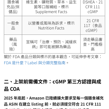
膳食補
維生素、礦物質、草本、益生
DSHEA、21
充品(保
菌等口服補給，標示
CFR 111
健品)
Supplement Facts
cGMP
21 CFR
一般食
以營養或風味為訴求，標示
117（食品
品
Nutrition Facts
cGMP）
藥品
須走藥品審
宣稱可「治療、預防、減緩疾
（風
查，門檻極
病」即可能被歸為藥品
險）
高
關於 FDA 產品分類與標示的基本觀念，可延伸參考文章：
FDA 是什麼？Label 與分類完整指南
。
二、上架前需備文件：cGMP 第三方認證與成
品 COA
2025 年底起，Amazon 已陸續擴大要求至每一個膳食補充
品 ASIN 在建立 listing 前，就必須提交符合 21 CFR 111