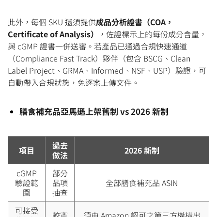
此外，每個 SKU 還須提供
成品分析證書（COA，
Certificate of Analysis）
，佐證標示上的每份成分含量，
與 cGMP 證書一併送審。若產品已通過合規快速通道
（Compliance Fast Track）夥伴（包含 BSCG、Clean
Label Project、GRMA、Informed、NSF、USP）驗證，可
自動帶入合規狀態，免逐案上傳文件。
膳食補充品亞馬遜上架舊制 vs 2026 新制
過去
項目
2026 新制
做法
cGMP
部分
驗證範
品項
全部膳食補充品 ASIN
圍
抽查
可接受
較寬
須由 Amazon 認可之第三方機構出