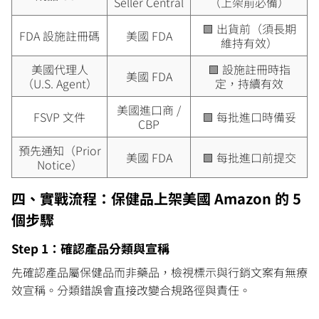
Seller Central
（上架前必備）
🟩 出貨前（須長期
FDA 設施註冊碼
美國 FDA
維持有效）
美國代理人
🟩 設施註冊時指
美國 FDA
（U.S. Agent）
定，持續有效
美國進口商 /
FSVP 文件
🟩 每批進口時備妥
CBP
預先通知（Prior
美國 FDA
🟩 每批進口前提交
Notice）
四、實戰流程：保健品上架美國 Amazon 的 5
個步驟
Step 1：確認產品分類與宣稱
先確認產品屬保健品而非藥品，檢視標示與行銷文案有無療
效宣稱。分類錯誤會直接改變合規路徑與責任。