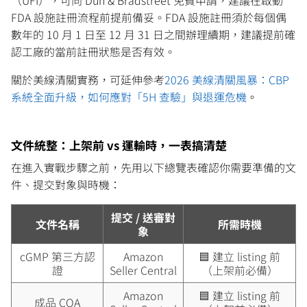
FDA 設施註冊流程前提前備妥。FDA 設施註冊須於每個偶
數年的 10 月 1 日至 12 月 31 日之間辦理續期，建議提前確
認工廠的當前註冊狀態是否有效。
關於美線清關實務，可延伸參考
2026 美線清關風暴：CBP
系統全面升級，如何應對「5H 查驗」與退運危機
。
文件統整：上架前 vs 運輸時，一表搞清楚
在進入實戰步驟之前，先用以下總覽表確認你需要準備的文
件、提交對象與時機：
提交 / 送審對
文件名稱
所需時機
象
cGMP 第三方認
Amazon
🟦 建立 listing 前
證
Seller Central
（上架前必備）
Amazon
🟦 建立 listing 前
成品 COA