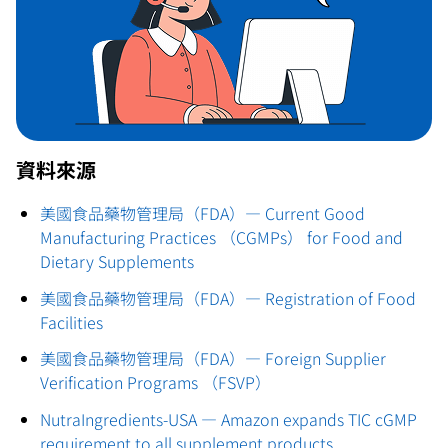
資料來源
美國食品藥物管理局（FDA）— Current Good
Manufacturing Practices （CGMPs） for Food and
Dietary Supplements
美國食品藥物管理局（FDA）— Registration of Food
Facilities
美國食品藥物管理局（FDA）— Foreign Supplier
Verification Programs （FSVP）
NutraIngredients-USA — Amazon expands TIC cGMP
requirement to all supplement products