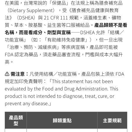
在美國，台灣常說的「保健品」在法規上稱為膳食補充品
（Dietary Supplement），受《膳食補充品健康與教育
法》（DSHEA）與 21 CFR 111 規範，涵蓋維生素、礦物
質、草本、胺基酸、益生菌等口服補給品。
產品歸類不是看
名稱，而是看成分、劑型與宣稱
——DSHEA 允許「結構／
功能宣稱」（如：「有助維持免疫健康」），但一旦出現
「治療、預防、減緩疾病」等疾病宣稱，產品即可能被
FDA 認定為藥品，須走藥品審查流程，門檻與成本大幅升
高。
⚠️ 需注意：
凡使用結構／功能宣稱，產品包裝上須依 FDA
規定加印免責聲明：「This statement has not been
evaluated by the Food and Drug Administration. This
product is not intended to diagnose, treat, cure, or
prevent any disease.」
產品類
歸類重點
主要規範
型