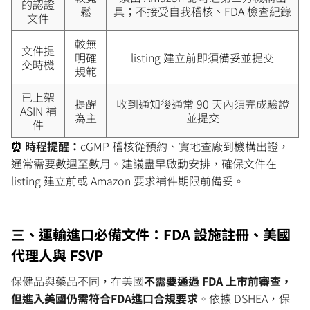
的認證
鬆
具；不接受自我稽核、FDA 檢查紀錄
文件
較無
文件提
明確
listing 建立前即須備妥並提交
交時機
規範
已上架
提醒
收到通知後通常 90 天內須完成驗證
ASIN 補
為主
並提交
件
⏰
時程提醒：
cGMP 稽核從預約、實地查廠到機構出證，
通常需要數週至數月。建議盡早啟動安排，確保文件在
listing 建立前或 Amazon 要求補件期限前備妥。
三、運輸進口必備文件：FDA 設施註冊、美國
代理人與 FSVP
保健品與藥品不同，在美國
不需要通過 FDA 上市前審查，
但進入美國仍需符合FDA進口合規要求
。依據 DSHEA，保