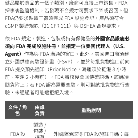
健品屬於食品的一個子類別，廠商可直接上市銷售，FDA
採事後監管機制，若發現不合規才可要求下架或召回。但
FDA仍要求製造工廠須完成 FDA 設施登記，產品須符合
cGMP 製造規範（21 CFR 111）與 DSHEA 合規要求。
依 FDA 規定，製造、包裝或持有保健品的
外國食品設施必
須向 FDA 完成設施註冊，並指定一位美國代理人（U.S.
Agent）
作為與 FDA 溝通的窗口。此外，美國進口商須建
立外國供應商驗證計畫（FSVP），並於每批貨物進口前向
FDA 提交預先通知（Prior Notice，海運須於抵港 8 小時
前、空運 2 小時前），FDA 審核後會回傳確認碼，該碼須
隨貨附上；若 FDA 認為需要查驗，則可對該批貨物進行查
驗，未通過者可能遭拒絕入境。
文件 / 角
由誰
重點說明
色
負責
製造 /
包裝 /
FDA 設
外國廠須取得 FDA 設施註冊碼；每
持有