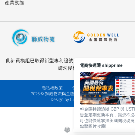
產業動態
此計費模組已取得新型專利證號 M654382 及技術報告保護
電商快運通 shipprime
請勿侵權
隱私權政策
使用者條款
2026 © 獅威物流與金匯國際物流 版權所有
Design by
Cianwang
📢金匯持續追蹤 CBP 與 UST
告並定期更新本頁，讓您不必
盯也能快速掌握美國關稅現況
點擊圖片收藏!