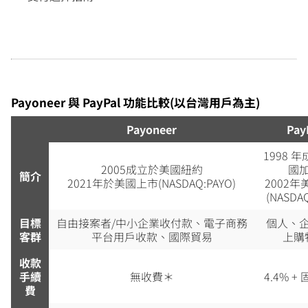
Payoneer 與 PayPal 功能比較(以台灣用戶為主)
Payoneer
Pay
1998 
2005成立於美國紐約
國
簡介
2021年於美國上市(NASDAQ:PAYO)
2002
(NASDAQ
目標
自由接案者/中小企業收付款、電子商務
個人、
客群
平台用戶收款、國際貿易
上購
收款
手續
無收費＊
4.4% +
費