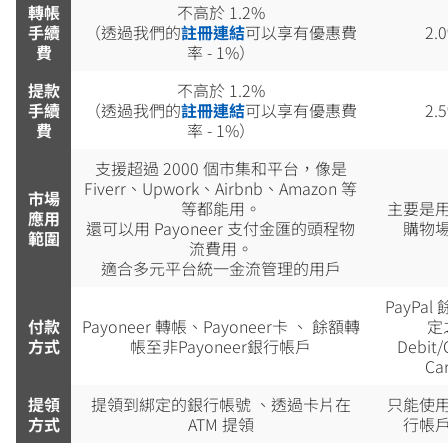
轉帳
不高於 1.2%
手續
（透過我們的
註冊連結
可以享有優惠費
2.
費
率 - 1%）
提款
不高於 1.2%
手續
（透過我們的
註冊連結
可以享有優惠費
2.
費
率 - 1%）
支援超過 2000 個市集和平台，像是
Fiverr、Upwork、Airbnb、Amazon 等
市場
等都能用。
主要是
應用
還可以用 Payoneer 支付金匯的頭程物
購物
範圍
流費用。
適合多元平台統一金流管理的用戶
PayPal
付款
Payoneer 轉帳、Payoneer卡 、 餘額轉
定
方式
帳至非Payoneer銀行帳戶
Debit/
Ca
提領
提領到綁定的銀行帳號 、透過卡片在
只能使
方式
ATM 提領
行帳