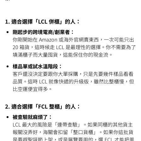
1. 適合選擇「LCL 併櫃」的人：
剛起步的跨境電商/創業者：
你剛開始在 Amazon 或海外官網賣東西，一次可能只出 
20 箱貨，這時候走 LCL 是最理性的選擇。你不需要為了
填滿櫃子而大量囤貨，這能保住你的現金流。
樣品單或試水溫階段：
客戶還沒決定要跟你大單採購，只是先要幾件樣品看看
品質。這時 LCL 就像快遞的升級版，雖然比整櫃慢，但
比空運便宜得多。
2. 適合選擇「FCL 整櫃」的人：
被查驗就麻煩了：
LCL 最大的風險是「連帶查驗」。如果同櫃的其他貨主
報關沒弄好，海關會扣留「整口貨櫃」。如果你這批貨
是要趕聖誕節上架，或是展覽要用的，選 FCL 才能把風