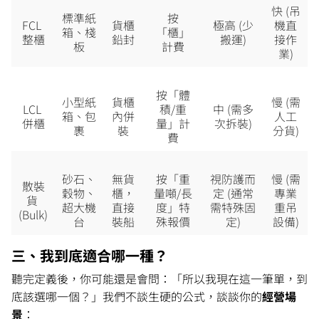
快 (吊
標準紙
按
FCL 
貨櫃
極高 (少
機直
箱、棧
「櫃」
整櫃
鉛封
搬運)
接作
板
計費
業)
按「體
小型紙
貨櫃
慢 (需
LCL 
積/重
中 (需多
箱、包
內併
人工
併櫃
量」計
次拆裝)
裹
裝
分貨)
費
砂石、
無貨
按「重
視防護而
慢 (需
散裝
穀物、
櫃，
量噸/長
定 (通常
專業
貨 
超大機
直接
度」特
需特殊固
重吊
(Bulk)
台
裝船
殊報價
定)
設備)
三、我到底適合哪一種？
聽完定義後，你可能還是會問：「所以我現在這一筆單，到
底該選哪一個？」我們不談生硬的公式，談談你的
經營場
景
：