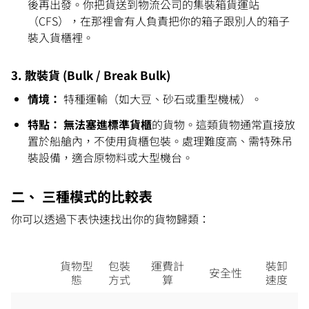
後再出發。你把貨送到物流公司的集裝箱貨運站
（CFS），在那裡會有人負責把你的箱子跟別人的箱子
裝入貨櫃裡。
3. 散裝貨 (Bulk / Break Bulk)
情境：
 特種運輸（如大豆、砂石或重型機械）。
特點：
無法塞進標準貨櫃
的貨物。這類貨物通常直接放
置於船艙內，不使用貨櫃包裝。處理難度高、需特殊吊
裝設備，適合原物料或大型機台。
二、 三種模式的比較表
你可以透過下表快速找出
你的貨物歸類：
貨物型
包裝
運費計
裝卸
安全性
態
方式
算
速度