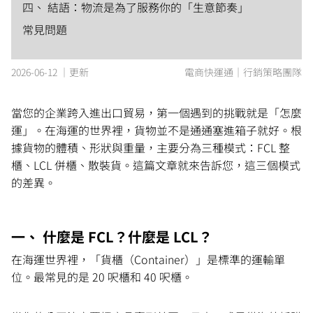
四、 結語：物流是為了服務你的「生意節奏」
常見問題
2026-06-12 ｜更新
電商快運通｜行銷策略團隊
當您的企業跨入進出口貿易，第一個遇到的挑戰就是「怎麼
運」。在海運的世界裡，貨物並不是通通塞進箱子就好。根
據貨物的體積、形狀與重量，主要分為三種模式：FCL 整
櫃、LCL 併櫃、散裝貨。這篇文章就來告訴您，這三個模式
的差異。
一、 什麼是 FCL？什麼是 LCL？
在海運世界裡，「貨櫃（Container）」是標準的運輸單
位。最常見的是 20 呎櫃和 40 呎櫃。