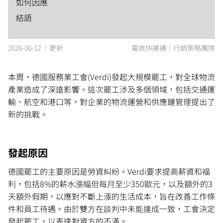
如何因應
結語
2026-06-12 ｜更新
電商快運通｜行銷策略團隊
本周，德國服務業工會(Verdi)發起大規模罷工，對全球物流
產業造成了深遠影響。這次罷工涉及多個領域，包括交通運
輸、航空和港口等，對企業的物流運營和供應鏈管理提出了
新的挑戰。
發起原因
德國罷工的主要原因是勞資糾紛。Verdi要求提高薪資和福
利，包括8%的薪水漲幅但每月至少350歐元，以及額外的3
天額外假期，以應對不斷上漲的生活成本，旨在改善工作條
件和員工待遇。由於雙方在談判中未能達成一致，工會決定
發起罷工，以表達對資方的不滿。