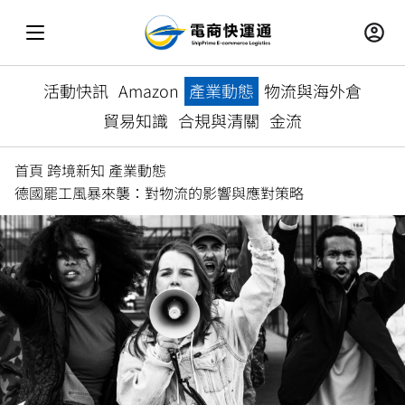
活動快訊
Amazon
產業動態
物流與海外倉
貿易知識
合規與清關
金流
首頁
跨境新知
產業動態
德國罷工風暴來襲：對物流的影響與應對策略