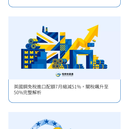
英國鋼免稅進口配額7月縮減51%，關稅飆升至
50%完整解析