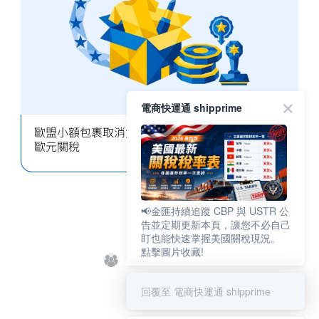
電商快運通 shipprime
歐盟小額包裹取消免關稅：2026 年 7 月起加徵 3
歐元關稅
📢金匯持續追蹤 CBP 與 USTR 公
告並定期更新本頁，讓您不必自己
盯也能快速掌握美國關稅現況。
點擊圖片收藏!
回覆至 電商快運通 shipprime